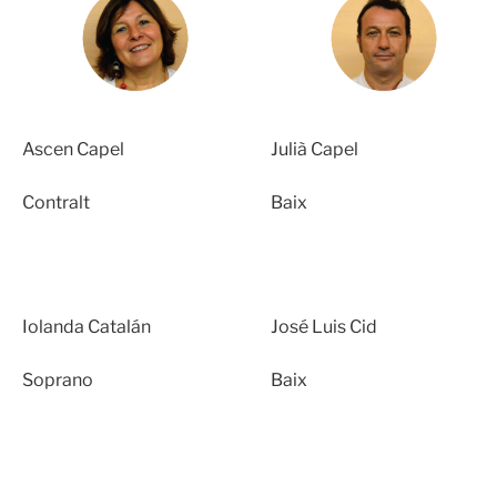
Ascen Capel
Julià Capel
Contralt
Baix
Iolanda Catalán
José Luis Cid
Soprano
Baix